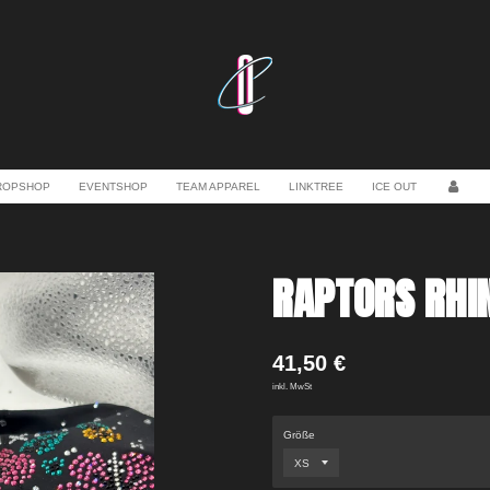
ROPSHOP
EVENTSHOP
TEAM APPAREL
LINKTREE
ICE OUT
RAPTORS RHI
41,50 €
inkl. MwSt
Größe