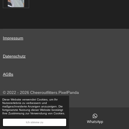
Impressum
Datenschutz
AGBs
© 2022 - 2026 Cheeroutfitters.PixelPanda
Mit Unterstützung von
Webador
Diese Website verwendet Cookies, um Ihr
Nutzererlebnis zu verbessern und
maßgeschneiderte Anzeigen anzuzeigen. Die
fortgesetzte Nutzung dieser Website bestätigt
Ihre Zustimmung zur Verwendung von Cookies.
E-Mail
WhatsApp
Ich stimme zu